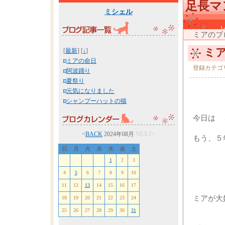
足長マ
ミシェル
ミアのブ
ミア
[
最新
] [
↓
]
ミアの命日
登録カテゴ
阿波踊り
夏祭り
元気になりました
シャンプーハットの猫
今日は 
<
BACK
2024年08月
NEXT>
もう、５
日
月
火
水
木
金
土
1
2
3
4
5
6
7
8
9
10
11
12
13
14
15
16
17
ミアが大
18
19
20
21
22
23
24
25
26
27
28
29
30
31