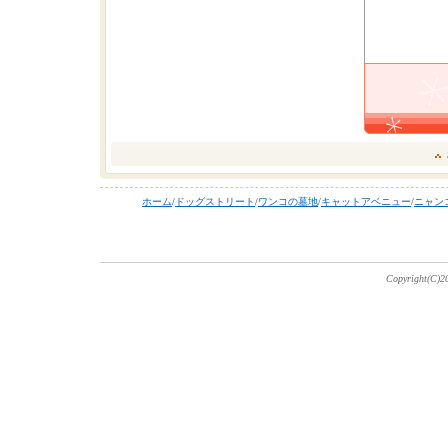
ホーム
/
ドッグストリート
/
ワンコの墓地
/
キャットアベニュー
/
ニャン
Copyright(C)20