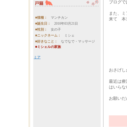
ブログで
また、ミ
■猫種：
マンチカン
来て 本
■誕生日：
2010年03月21日
■性別：
女の子
■ニックネーム：
ミシェ
■好きなこと：
なでなで・マッサージ
■ミシェルの家族
ミア
おさげし
最近は療
はいらな
お願いだ