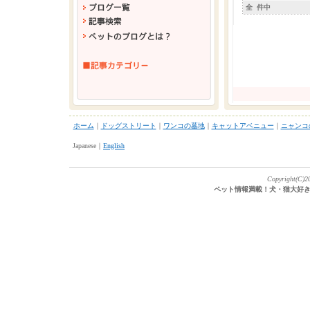
全 件中
ホーム
｜
ドッグストリート
｜
ワンコの墓地
｜
キャットアベニュー
｜
ニャンコ
Japanese｜
English
Copyright(C)20
ペット情報満載！犬・猫大好き