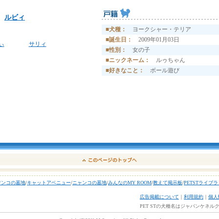
ルビィ
■犬種：
ヨークシャー・テリア
■誕生日：
2009年01月03日
ぃ
サリィ
■性別：
女の子
■ニックネーム：
ルゥちゃん
■好きなこと：
ボール遊び
ワンコの墓地
/
キャットアベニュー
/
ニャンコの墓地
/
みんなのMY ROOM
/
教えて掲示板
/
PETSTライブ
広告掲載について
｜
利用規約
｜
個人
PET STの犬種名はジャパンケネ