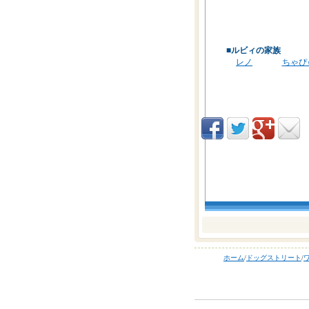
■ルビィの家族
レノ
ちゃぴ
ホーム
/
ドッグストリート
/