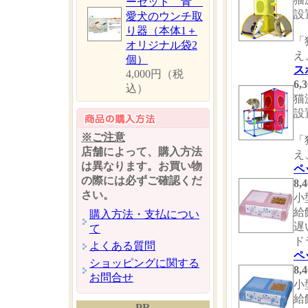
ーセット 青
設
愛犬のウンチ取
り器（本体1＋
「
オリジナル袋2
え
個）
ス
4,000円（税
6
込）
猫
設
※ご注意
「
店舗によって、購入方法
え
は異なります。お買い物
ペ
の際には必ずご確認くだ
8
さい。
小
給
購入方法・支払につい
遅
て
ド
よくある質問
ペ
ショッピングに関する
8
お問合せ
小
給
PR