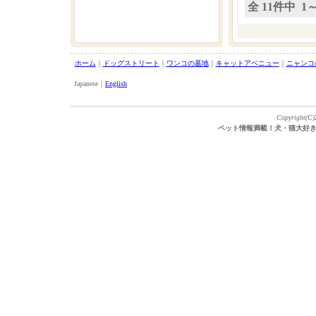
全 11件中
1
ホーム
｜
ドッグストリート
｜
ワンコの墓地
｜
キャットアベニュー
｜
ニャンコ
Japanese｜
English
Copyright(C)2
ペット情報満載！犬・猫大好き