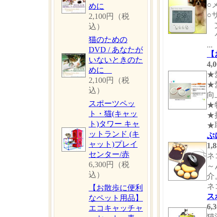
○
めに
○
2,100円（税
文
込）
ケ
猫のための
...
DVD / あなたが
【
いないときのた
4
めに
★
2,100円（税
★
込）
向
スポーツペッ
★
ト・猫(キャッ
★
ト)タワー キャ
★
ットランド (キ
ぷ
ャット)プレイ
1
センター/赤
ネ
6,300円（税
～
込）
介
ネ
【お散歩に便利
ス
なペット用品】
6
エコキャッチャ
猫