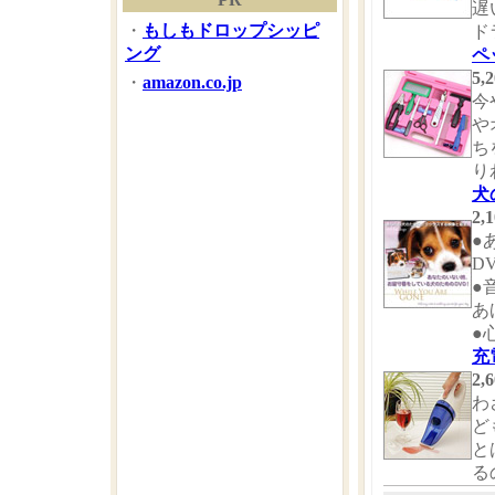
遅
・
もしもドロップシッピ
ド
ング
ペ
5
・
amazon.co.jp
今
や
ち
り
犬
2
●
D
●
あ
●
充
2
わ
ど
と
るの