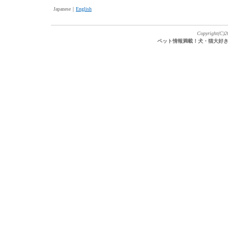
Japanese｜
English
Copyright(C)20
ペット情報満載！犬・猫大好き