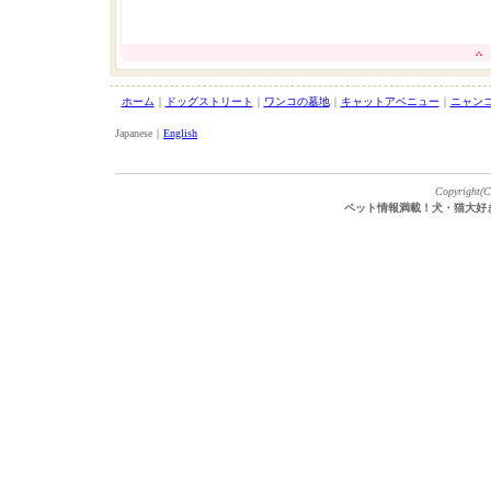
ホーム
｜
ドッグストリート
｜
ワンコの墓地
｜
キャットアベニュー
｜
ニャン
Japanese｜
English
Copyright(C)
ペット情報満載！犬・猫大好