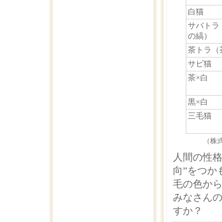
白猫
サバトラ
の縞）
茶トラ（
サビ猫
茶×白
黒×白
三毛猫
（株
人間の性格
向”をつか
毛の色か
みなさん
すか？