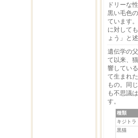
ドリーな
黒い毛色
ています
に対して
ょう」と
遺伝学の
て以来、
響してい
て生まれ
もの。同
も不思議
す。
種類
キジトラ
黒猫