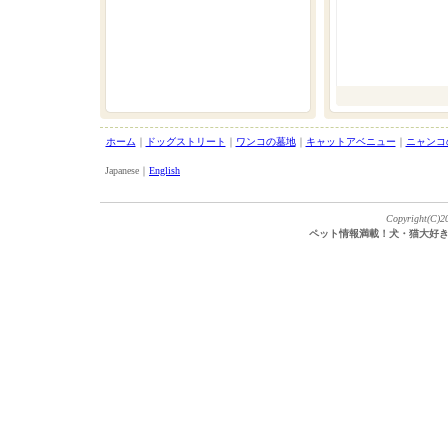
ホーム
｜
ドッグストリート
｜
ワンコの墓地
｜
キャットアベニュー
｜
ニャンコ
Japanese｜
English
Copyright(C)20
ペット情報満載！犬・猫大好き