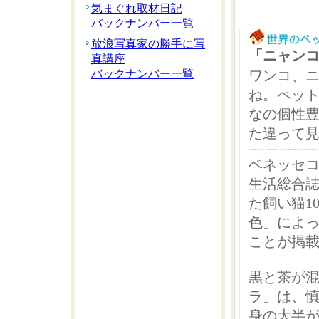
気まぐれ取材日記
バックナンバー一覧
放浪写真家の勝手に写
「ニャン
真講座
バックナンバー一覧
ワンコ、
ね。ペッ
なの個性
た違って
ベネッセ
生活総合
た飼い猫1
色」によ
ことが掲
黒と茶が
ラ」は、
身の大半