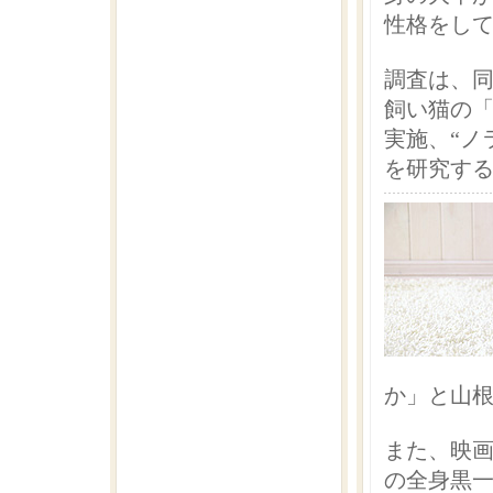
性格をし
調査は、同
飼い猫の
実施、“ノ
を研究す
か」と山
また、映
の全身黒一