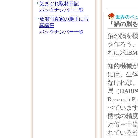
気まぐれ取材日記
バックナンバー一覧
放浪写真家の勝手に写
「猫の脳
真講座
バックナンバー一覧
猫の脳を
を作ろう
れに米IB
知的機械
には、生
なければ
局（DARPA: 
Research 
べていま
機械の精
万倍～十
れている