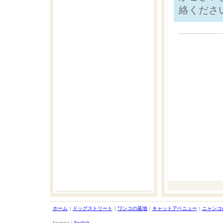
絡くださ
ホーム
｜
ドッグストリート
｜
ワンコの墓地
｜
キャットアベニュー
｜
ニャンコ
Japanese｜
English