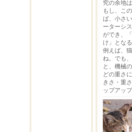
究の余地
もし、こ
ば、小さ
ーターシ
ができ、
け」とな
例えば、
ね。でも
と、機械
どの重さに
きさ・重
ップアッ