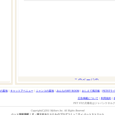
の墓地
｜
キャットアベニュー
｜
ニャンコの墓地
｜
みんなのMY ROOM
｜
おしえて掲示板
｜
PETSTラ
広告掲載について
｜
利用規約
｜
PET STの犬種名はジャパンケネ
Copyright(C)2011 MyStars Inc. All Rights Reserved
ペット情報満載！犬・猫大好きな人たちのブログコミュニティ ペットストリート