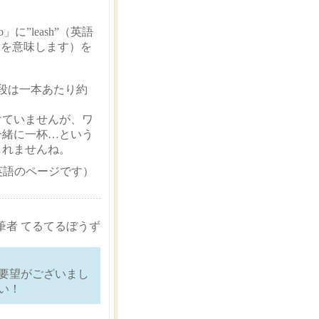
gio」に”leash”（英語
）を意味します）を
値段は一本あたり約
けていませんが、ワ
一緒に一杯…という
しれませんね。
英語のページです）
筆者 てるてるぼうず
要望がございまし
い！