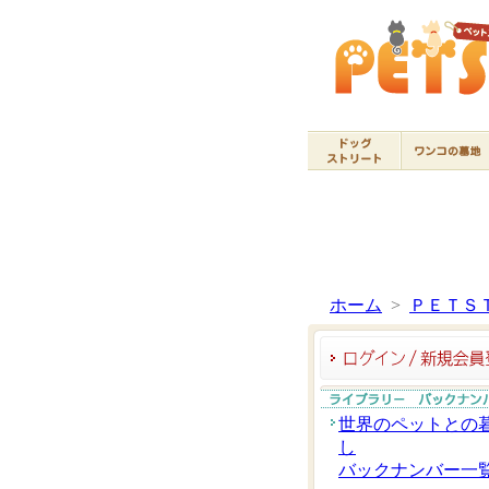
ホーム
>
ＰＥＴＳ
世界のペットとの
し
バックナンバー一