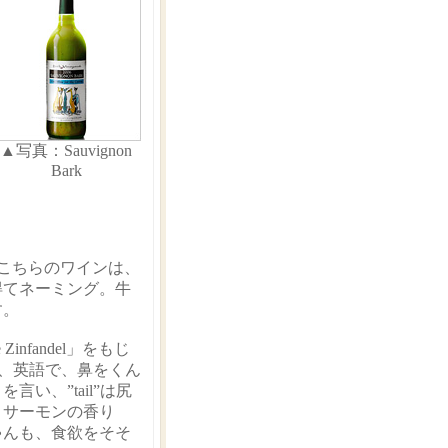
▲写真：Sauvignon
Bark
こちらのワインは、
を得てネーミング。牛
す。
 Zinfandel」をもじ
のは、英語で、鼻をくん
い、”tail”は尻
とサーモンの香り
ゃんも、食欲をそそ