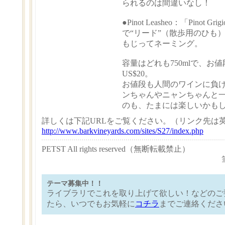
られるのは間違いなし！
●Pinot Leasheo
：「Pinot Gri
で“リード”（散歩用のひも
もじってネーミング。
容量はどれも750mlで、お
US$20。
お値段も人間のワインに負
ンちゃんやニャンちゃんと
のも、たまには楽しいかも
詳しくは下記URLをご覧ください。（リンク先は
http://www.barkvineyards.com/sites/S27/index.php
PETST All rights reserved（無断転載禁止）
テーマ募集中！！
ライブラリでこれを取り上げて欲しい！などのご
たら、いつでもお気軽に
コチラ
までご連絡くださ