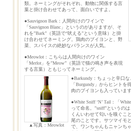
類。ネーミングがそれぞれ、動物に関係する言
葉と掛け合わせてあって、面白いですよ。
●Sauvignon Bark
：人間向けのワインで
「Sauvignon Blanc」というのがありますが、そ
れを”Bark”（英語で“吠える”という意味）と掛
け合わせてネーミング。鶏肉のブイヨンと、野
菜、スパイスの絶妙なバランスが人気。
●Meowlot
：こちらは人間向けのワイン
「Merlot」を”Meow”（英語で猫の鳴き声を表現
する言葉）ともじってネーミング。
●Barkundy
：ちょっと辛口な
「Burgundy」からヒント
肉のブイヨンも入っていま
●White Sniff ‘N’ Tail
：「White
って命名。”sniff”という
くんいわせて匂いを嗅ぐことを言
尾のことです。サツマイモ
▲写真：Meowlot
で、ワンちゃんもニャンち