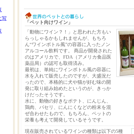
覧
に写
「ペット向けワイン」
覧
「動物にワイン？！」と思われた方もい
らっしゃるかもしれませんが、もちろ
ん“ワインボトル風”の容器に入ったノン
アルコール飲料です。 商品が開発された
のはアメリカで、FDA（アメリカ食品医
薬品局）の認可も取得済み。
最初は、単純にワインボトル風の容器に
水を入れて販売したのですが、大盛況だ
ったので、本格的に犬や猫が好む味の開
発に取り組み始めたというのが、きっか
けだったそうです。
水に、動物の好きなポテト、にんじん、
鶏肉、パセリ、にんにくなどの粉末を混
ぜ合わせたもので、もちろん、ペットの
栄養も考えて開発しているそうです。
現在販売されているワインの種類は以下の5種