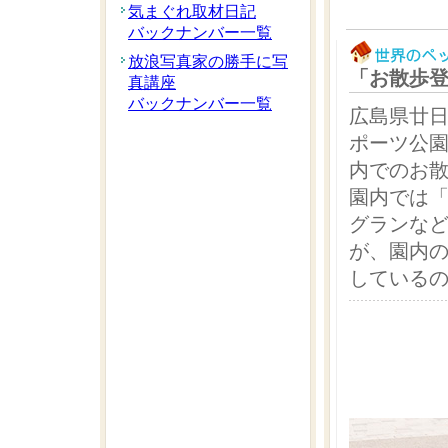
気まぐれ取材日記
バックナンバー一覧
放浪写真家の勝手に写
「お散歩
真講座
バックナンバー一覧
広島県廿
ポーツ公
内でのお
園内では
グランな
が、園内
している