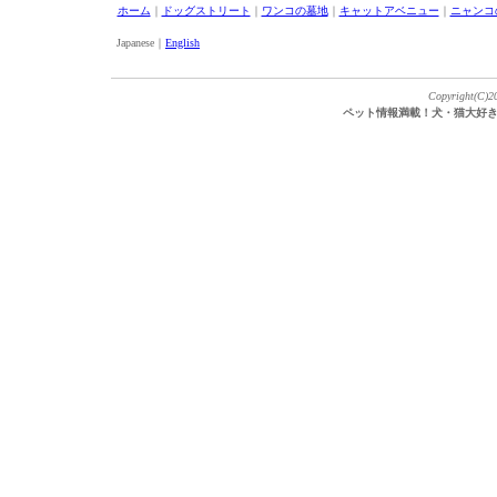
ホーム
｜
ドッグストリート
｜
ワンコの墓地
｜
キャットアベニュー
｜
ニャンコ
Japanese｜
English
Copyright(C)20
ペット情報満載！犬・猫大好き