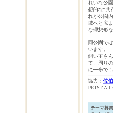
れいな公
想的な“共
れが公園
域へと広
な理想形
同公園で
います。
飼い主さ
て、周り
に一歩で
協力：
佐
PETST Al
テーマ募