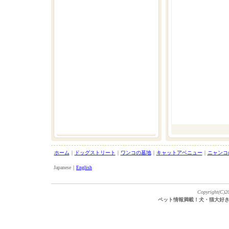
ホーム
｜
ドッグストリート
｜
ワンコの墓地
｜
キャットアベニュー
｜
ニャンコ
Japanese｜
English
Copyright(C)20
ペット情報満載！犬・猫大好き