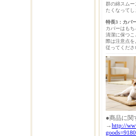
群の綿スムー
たくなってし
特長3：カバ
カバーはもち
清潔に保つこ
際は注意点を
従ってくださ
●商品に関
→
http://w
goods=9180