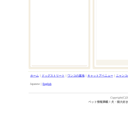
ホーム
｜
ドッグストリート
｜
ワンコの墓地
｜
キャットアベニュー
｜
ニャンコ
Japanese｜
English
Copyright(C)20
ペット情報満載！犬・猫大好き