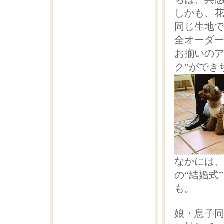
しかも、
同じ生地で
全オーダ
お揃いのア
ク”ができ
なかには
の“結婚式
も。
娘・息子