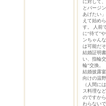
に対して
とバージ
あげたい
えて始め
す。 人前
に“待て”
ンちゃん
は可能だ
結婚証明
い、指輪交
輪”交換。
結婚披露
向けの温
（人間に
ス料理な
のですか
わらない