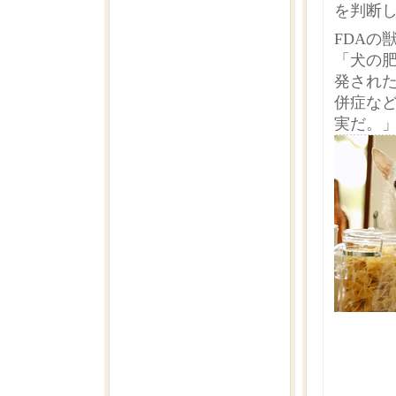
を判断
FDAの獣
「犬の
発され
併症な
実だ。