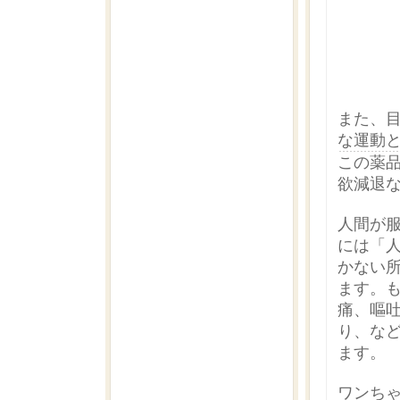
また、
な運動
この薬
欲減退
人間が
には「
かない
ます。
痛、嘔
り、な
ます。
ワンち