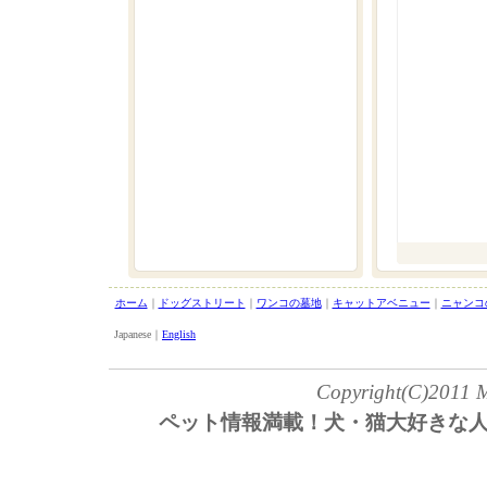
ホーム
｜
ドッグストリート
｜
ワンコの墓地
｜
キャットアベニュー
｜
ニャンコ
Japanese｜
English
Copyright(C)2011 My
ペット情報満載！犬・猫大好きな人