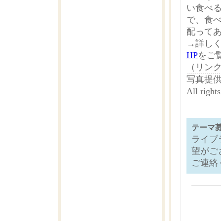
い食べ
で、食
配って
→詳し
HP
をご
（リン
写真提供
All ri
テーマ
ライブ
望がご
ご連絡