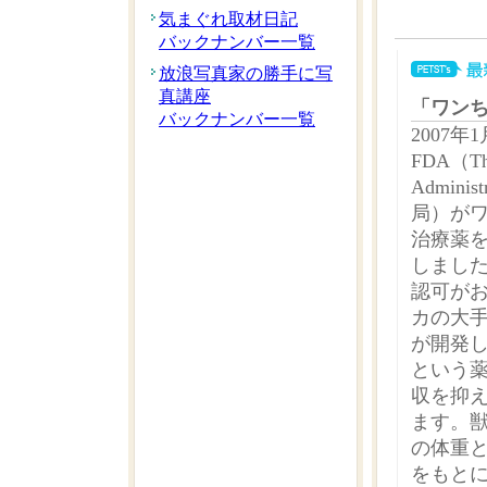
気まぐれ取材日記
バックナンバー一覧
放浪写真家の勝手に写
真講座
「ワン
バックナンバー一覧
2007
FDA（The
Admini
局）が
治療薬
しまし
認可が
カの大
が開発
という
収を抑
ます。
の体重
をもと