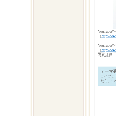
YouTub
（
http://ww
YouTub
（
http://ww
写真提供・協力
テーマ
ライブラ
たら、い