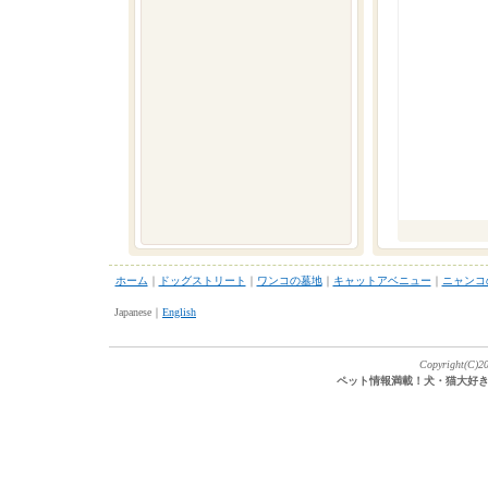
ホーム
｜
ドッグストリート
｜
ワンコの墓地
｜
キャットアベニュー
｜
ニャンコ
Japanese｜
English
Copyright(C)20
ペット情報満載！犬・猫大好き