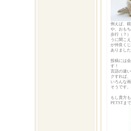
例えば、鏡
や、おもち
歩行（？）し
うに聞こえ
が仲良くじ
ありました
投稿には会
す！
言語の違い
クすれば、
いろんな画
そうです。
もし貴方も
PETST