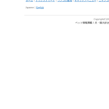
ホーム
｜
ドッグストリート
｜
ワンコの墓地
｜
キャットアベニュー
｜
ニャンコ
Japanese｜
English
Copyright(C)20
ペット情報満載！犬・猫大好き