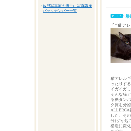
放浪写真家の勝手に写真講座
バックナンバー一覧
「"猫ア
猫アレルギ
ったりする
イガイガし
そんな猫ア
る糖タンパ
ク質を分泌
ALLER
した。その
分化”が起
構造に変化