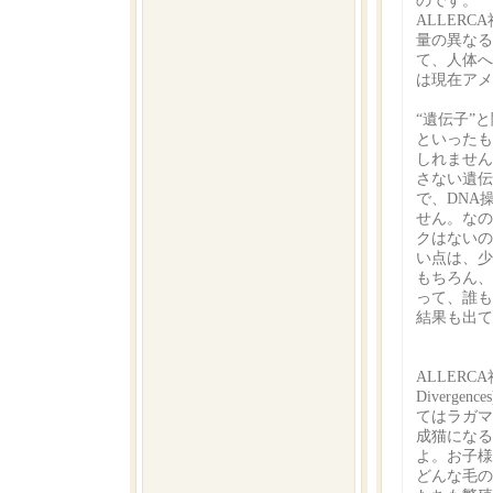
のです。
ALLER
量の異なる
て、人体へ
は現在アメ
“遺伝子”
といったも
しれません
さない遺伝
で、DNA
せん。なの
クはないの
い点は、少
もちろん、
って、誰も
結果も出て
ALLERC
Diverg
てはラガマ
成猫になる
よ。お子様
どんな毛の