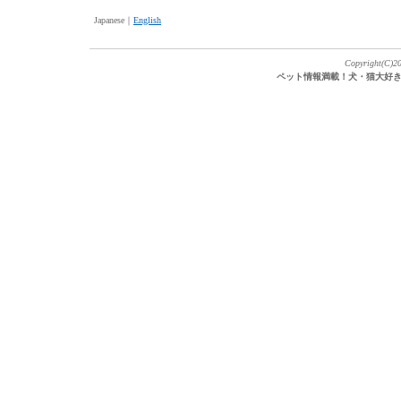
Japanese｜
English
Copyright(C)20
ペット情報満載！犬・猫大好き