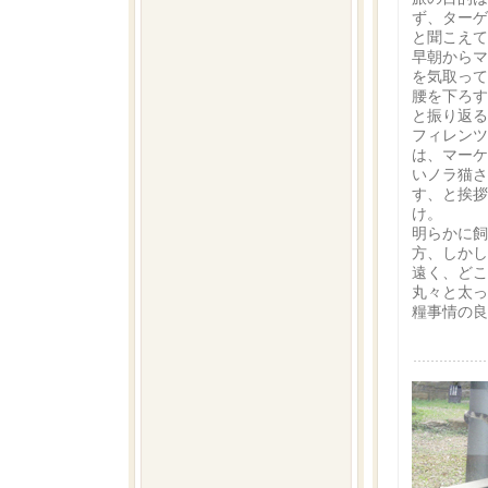
ず、ターゲ
と聞こえ
早朝からマ
を気取って
腰を下ろす
と振り返る
フィレンツ
は、マーケ
いノラ猫さ
す、と挨拶
け。
明らかに飼
方、しかし
遠く、どこ
丸々と太っ
糧事情の良