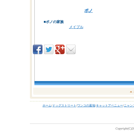
ポノ
■ポノの家族
メイプル
ホーム
/
ドッグストリート
/
ワンコの墓地
/
キャットアベニュー
/
ニャン
Copyright(C)20