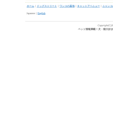
ホーム
｜
ドッグストリート
｜
ワンコの墓地
｜
キャットアベニュー
｜
ニャンコ
Japanese｜
English
Copyright(C)20
ペット情報満載！犬・猫大好き